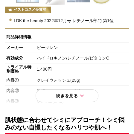
ベストコスメ受賞歴
LDK the beauty 2022年12月号 レチノール部門 第1位
商品詳細情報
メーカー
ビーグレン
有効成分
ハイドロキノン/レチノール/ビタミンC
トライアル特
1,490円
別価格
内容①
クレイウォッシュ(25g)
内容②
QuSomeローション(12mL)
内容③
Cセラム(5mL)
内容④
QuSomeレチノA(5g)
肌状態に合わせてシミにアプローチ！シミ悩
内容⑤
QuSomeホワイト2.0(5g)
みのない自慢したくなるハリつや肌へ！
内容⑥
QuSomeモイスチャーリッチクリーム(7g)