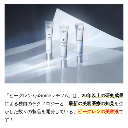
内容⑦
リ・セットマスク(23mL)
「ビーグレン QuSomeレチノA」は、
20年以上の研究成果
による独自のテクノロジーと、
最新の美容医療の知見
を生
かした数々の製品を開発している、
ビーグレンの美容液
で
す！