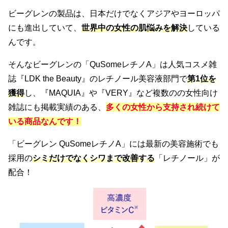
ビーグレンの製品は、日本だけでなくアジアやヨーロッパ
にも進出していて、
世界中の女性の肌悩みを解決
している
んです。
そんなビーグレンの「QuSomeレチノA」は人気コスメ雑
誌『LDK the Beauty』のレチノール美容液部門で
第1位を
獲得
し、『MAQUIA』や『VERY』など複数のの女性向け
雑誌にも掲載実績のある、
多くの女性から支持され続けて
いる商品なんです
！
「ビーグレン QuSomeレチノA」には最新の美容施術でも
採用の
シミだけでなくシワまで改善する
「レチノール」が
配合！