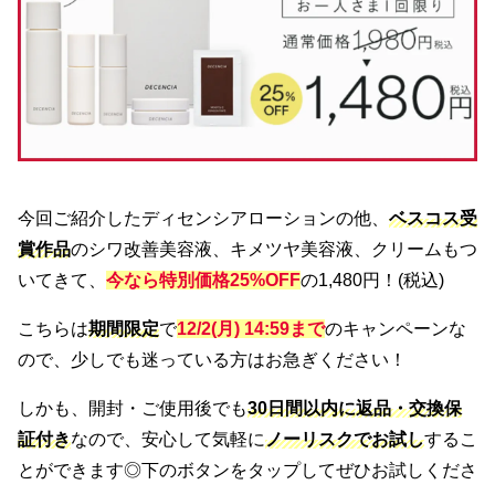
今回ご紹介したディセンシアローションの他、
ベスコス受
賞作品
のシワ改善美容液、キメツヤ美容液、クリームもつ
いてきて、
今なら特別価格25%OFF
の1,480円！(税込)
こちらは
期間限定
で
12/2(月) 14:59まで
のキャンペーンな
ので、少しでも迷っている方はお急ぎください！
しかも、開封・ご使用後でも
30日間以内に返品・交換保
証付き
なので、安心して気軽に
ノーリスクでお試し
するこ
とができます◎下のボタンをタップしてぜひお試しくださ