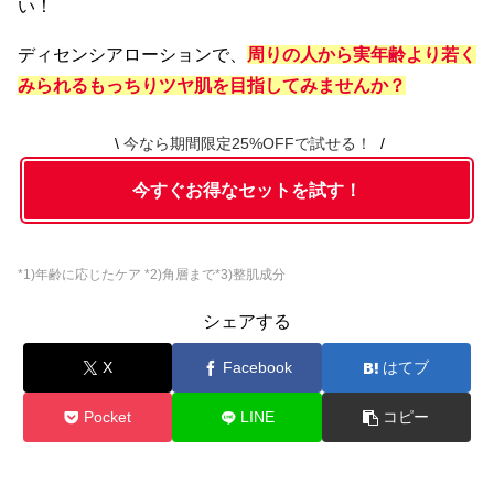
い！
ディセンシアローションで、
周りの人から実年齢より若く
みられるもっちりツヤ肌を目指してみませんか？
今なら期間限定25%OFFで試せる！
今すぐお得なセットを試す！
*1)年齢に応じたケア *2)角層まで*3)整肌成分
シェアする
X
Facebook
はてブ
Pocket
LINE
コピー