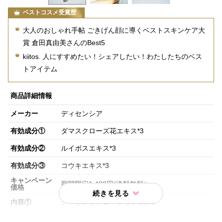
ベストコスメ受賞歴
大人のおしゃれ手帖 ごきげん顔に導くベストスキンケア大
賞 倉田真由美さんのBest5
kiitos. 人にすすめたい！シェアしたい！わたしたちのベス
トアイテム
商品詳細情報
メーカー
ディセンシア
有効成分①
ダマスクローズ花エキス*3
有効成分②
ルイボスエキス*3
有効成分③
コウキエキス*3
キャンペーン
期間限定1,480円(送料無料）
価格
内容①
ディセンシアローション 20ml
ディセンシアリンクル O/Lコンセントレート