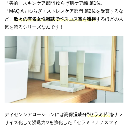
「美的」スキンケア部門 ゆらぎ肌ケア編 第1位、
「MAQIA」ゆらぎ・ストレスケア部門 第2位を受賞するな
ど、
数々の有名女性雑誌でベスコス賞を獲得
するほどの人
気を誇るシリーズなんです！
ディセンシアローションには高保湿成分
”セラミド”
をナノ
サイズ化して浸透力
を強化した「セラミドナノスフィ
*2