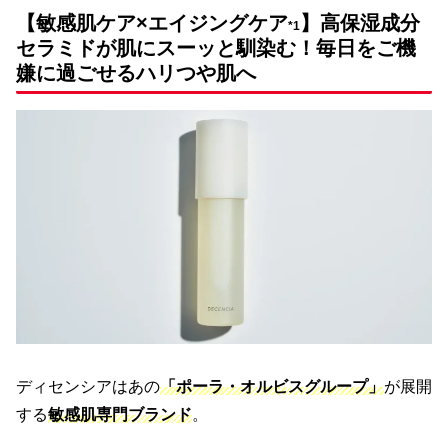
内容②
8ml〈医薬部外品〉
【敏感肌ケア×エイジングケア
】高保湿成分
*1
ディセンシアモイスト S/Cコンセントレート
セラミドが肌にスーッと馴染む！毎日をご機
内容③
8ml〈医薬部外品〉
嫌に過ごせるハリつや肌へ
内容④
ディセンシアクリーム 8g
(ディセンシアで初めてお買い物をされる方の特
内容⑤
別特典)ディセンシアフォーミングウォッシュ 2
包
ディセンシアはあの
「ポーラ・オルビスグループ」
が展開
する
敏感肌専門ブランド
。