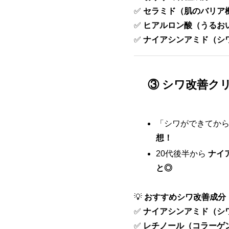
✅
セラミド（肌のバリア
✅
ヒアルロン酸（うるお
✅
ナイアシンアミド（シ
③ シワ改善ク
「シワができてか
想！
20代後半から
ナイ
と◎
💡
おすすめシワ改善成分
✅
ナイアシンアミド（シ
✅
レチノール（コラーゲ