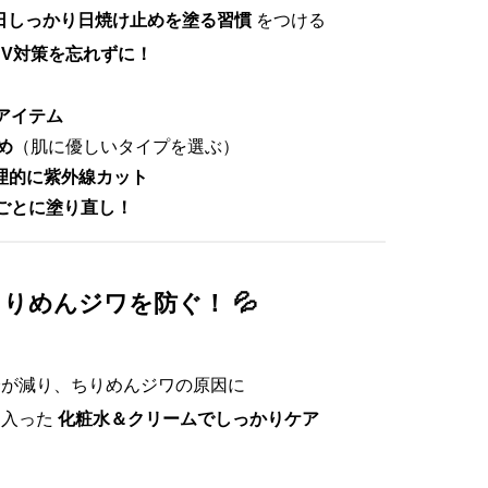
日しっかり日焼け止めを塗る習慣
をつける
UV対策を忘れずに！
アイテム
め
（肌に優しいタイプを選ぶ）
理的に紫外線カット
ごとに塗り直し！
りめんジワを防ぐ！ 💦
分が減り、ちりめんジワの原因に
り入った
化粧水＆クリームでしっかりケア