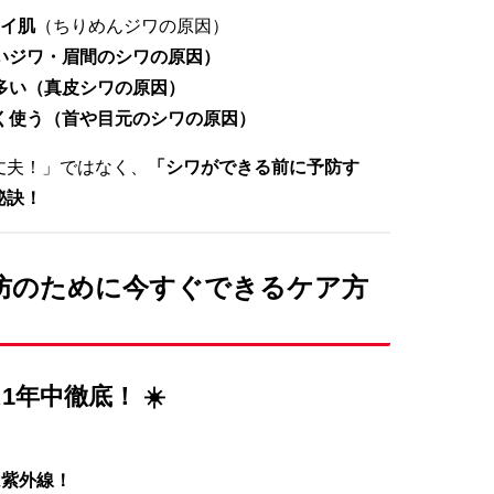
ライ肌
（ちりめんジワの原因）
いジワ・眉間のシワの原因）
多い（真皮シワの原因）
く使う（首や目元のシワの原因）
丈夫！」ではなく、
「シワができる前に予防す
秘訣！
予防のために今すぐできるケア方
1年中徹底！ ☀️
は紫外線！