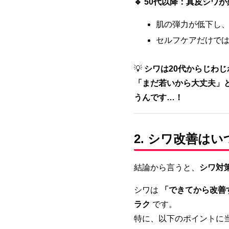
🔹 50代以降：真皮シワ
肌の弾力が低下し
セルフケアだけで
💡
シワは20代からじわじ
「まだ若いから大丈夫」
うんです…！
2. シワ改善は
結論から言うと、
シワ対
シワは
「できてから改善
ラク
です。
特に、以下のポイントに