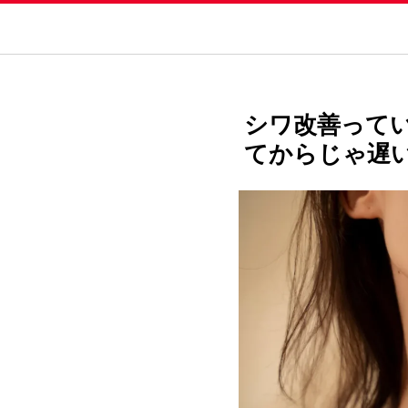
シワ改善って
てからじゃ遅