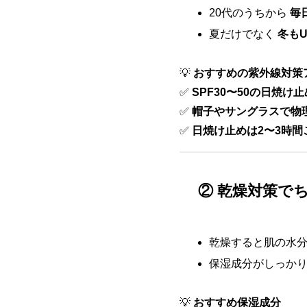
20代のうちから
毎
夏だけでなく
冬も
💡
おすすめの紫外線対策
✅
SPF30〜50の日焼け止
✅
帽子やサングラスで物
✅
日焼け止めは2〜3時間
② 乾燥対策でち
乾燥すると肌の水
保湿成分がしっか
💡
おすすめ保湿成分