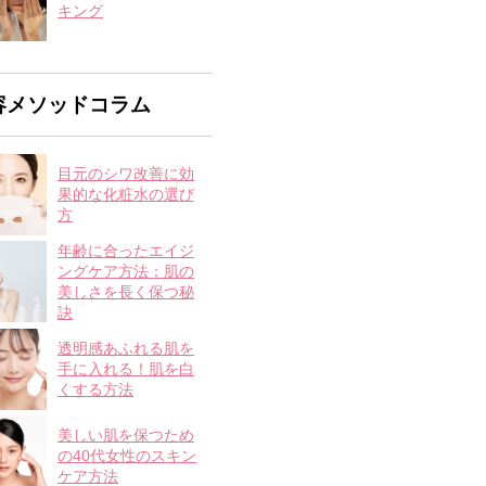
キング
容メソッドコラム
目元のシワ改善に効
果的な化粧水の選び
方
年齢に合ったエイジ
ングケア方法：肌の
美しさを長く保つ秘
訣
透明感あふれる肌を
手に入れる！肌を白
くする方法
美しい肌を保つため
の40代女性のスキン
ケア方法