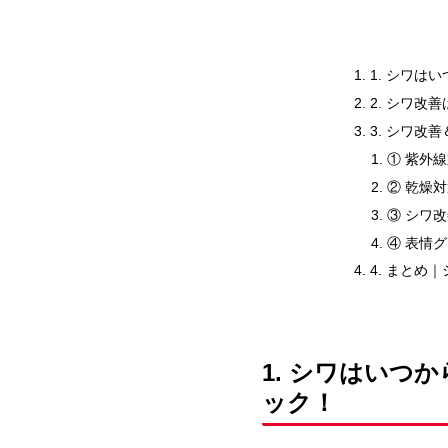
1. シワは
2. シワ改
3. シワ改
① 紫外線
② 乾燥
③ シワ
④ 表情グ
4. まとめ
1. シワはいつ
ック！