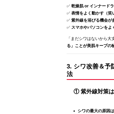
✅
乾燥肌 or インナード
✅
表情をよく動かす（笑
✅
紫外線を浴びる機会が
✅
スマホやパソコンをよ
「まだシワはないから大
る」ことが美肌キープの
3. シワ改善＆
法
① 紫外線対策は
シワの最大の原因