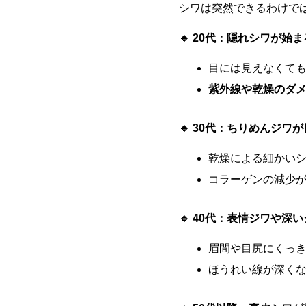
シワは突然できるわけで
🔹 20代：隠れシワが始ま
目には見えなくて
紫外線や乾燥のダ
🔹 30代：ちりめんジワ
乾燥による細かい
コラーゲンの減少
🔹 40代：表情ジワや深
眉間や目尻にくっ
ほうれい線が深く