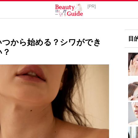
目
いつから始める？シワができ
い？